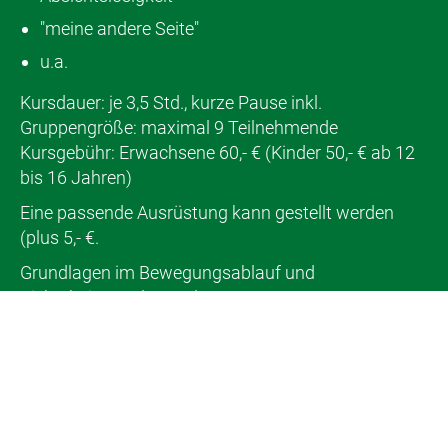
"meine andere Seite"
u.a.
Kursdauer: je 3,5 Std., kurze Pause inkl.
Gruppengröße: maximal 9 Teilnehmende
Kursgebühr: Erwachsene 60,- € (Kinder 50,- € ab 12
bis 16 Jahren)
Eine passende Ausrüstung kann gestellt werden
(plus 5,- €.
Grundlagen im Bewegungsablauf und
Sicherheitsregeln werden vorausgesetzt.
Termine: Sa., 26.09.2026 - 14.00 bis 17.30
Uhr
Auch als Ganztageskurs für Anfänger*innen:
dann 10.00 bis 17.30 Uhr (115,- €)